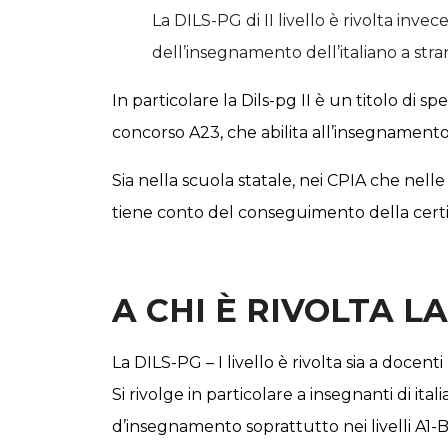
La
DILS-PG di II livello
è rivolta invece
dell’insegnamento dell’italiano a strani
In particolare la Dils-pg II è un
titolo
di spe
concorso
A23
, che abilita all’insegnamento
Sia nella scuola statale, nei CPIA che nelle
tiene conto del conseguimento della certifi
A CHI È RIVOLTA L
La
DILS-PG – I livello
è rivolta sia a docent
Si rivolge in particolare a insegnanti di i
d’insegnamento soprattutto nei livelli A1-