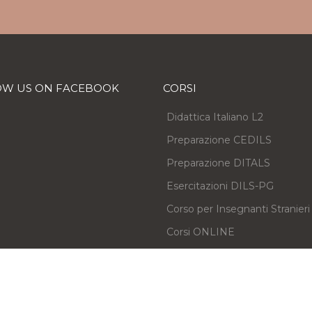
OW US ON FACEBOOK
CORSI
Didattica Italiano L2
Preparazione CEDILS
Preparazione DITALS
Esercitazioni DILS-PG
Corso per Insegnanti Stranieri
Corsi ONLINE