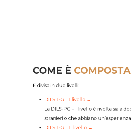
COME È
COMPOSTA 
È divisa in due livelli:
DILS-PG – I livello →
La
DILS-PG – I livello
è rivolta sia a d
stranieri o che abbiano un’esperienza per
DILS-PG – II livello →