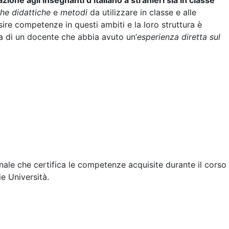
zione agli insegnanti d’italiano a stranieri sia in classe
he didattiche
e
metodi
da utilizzare in classe e alle
isire competenze in questi ambiti e la loro struttura è
a di un docente che abbia avuto un’
esperienza diretta sul
finale che certifica le competenze acquisite durante il corso
ie Università.