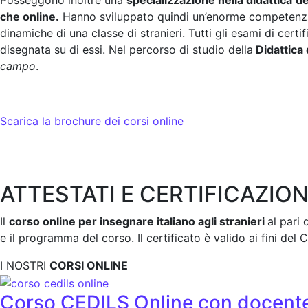
Posseggono inoltre una
specializzazione nella didattica
de
che online.
Hanno sviluppato quindi un’enorme competenza
dinamiche di una classe di stranieri. Tutti gli esami di certif
disegnata su di essi. Nel percorso di studio della
Didattica d
campo
.
Scarica la brochure dei corsi online
ATTESTATI E
CERTIFICAZION
Il
corso online per insegnare italiano agli stranieri
al pari 
e il programma del corso. Il certificato è valido ai fini del 
I NOSTRI
CORSI ONLINE
Corso CEDILS Online con docent