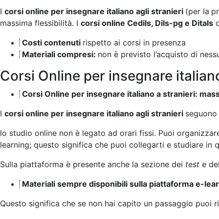
In modernen digitalen Umgebungen spielt langfristige Stra
I
corsi online per insegnare italiano agli stranieri
(per la
p
massima flessibilità. I
corsi online Cedils, Dils-pg e Ditals
o
Costi contenuti
rispetto ai corsi in presenza
Materiali compresi:
non è previsto l’acquisto di nessu
Corsi Online per insegnare italiano
Corsi Online per insegnare italiano a stranieri: massi
I
corsi online per insegnare italiano agli stranieri
seguono i
lo studio online non è legato ad orari fissi. Puoi organizzare 
learning; questo significa che puoi collegarti e studiare in 
Sulla piattaforma è presente anche la sezione dei
test
e de
Materiali sempre disponibili sulla piattaforma e-lea
Questo significa che se non hai capito un passaggio puoi r