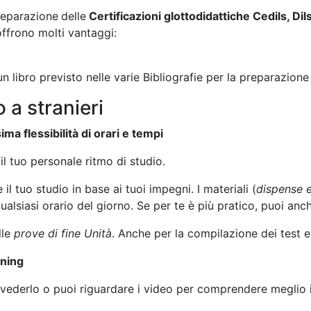
tegie eine zentrale Rolle bei der Bewertung von Entscheidu
reparazione
delle
Certificazioni glottodidattiche Cedils, Dil
ffrono molti vantaggi:
n libro previsto nelle varie Bibliografie per la preparazione 
 a stranieri
ma flessibilità di orari e tempi
l tuo personale ritmo di studio.
il tuo studio in base ai tuoi impegni. I materiali (
dispense 
qualsiasi orario del giorno. Se per te è più pratico, puoi anc
lle
prove di fine Unità
. Anche per la compilazione dei test 
rning
ivederlo o puoi riguardare i video per comprendere meglio i