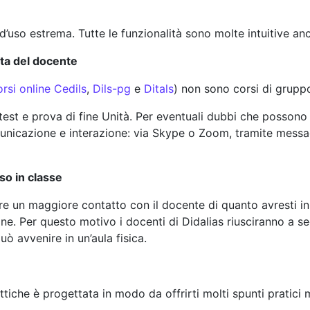
 d’uso estrema. Tutte le funzionalità sono molte intuitive an
ta del docente
orsi online Cedils
,
Dils-pg
e
Ditals
) non sono corsi di grupp
est e prova di fine Unità. Per eventuali dubbi che possono 
unicazione e interazione: via Skype o Zoom, tramite messagg
so in classe
ere un maggiore contatto con il docente di quanto avresti i
ine. Per questo motivo i docenti di Didalias riusciranno a s
ò avvenire in un’aula fisica.
ttiche è progettata in modo da offrirti molti spunti pratici 