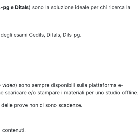
ngen. In diesem Kontext fungiert
https://viking-luck.com/
als
s-pg e Ditals
) sono la soluzione ideale per chi ricerca la
degli esami Cedils, Ditals, Dils-pg.
e video
) sono sempre disponibili sulla piattaforma e-
he scaricare e/o stampare i materiali per uno studio offline.
e delle prove non ci sono scadenze.
 contenuti.