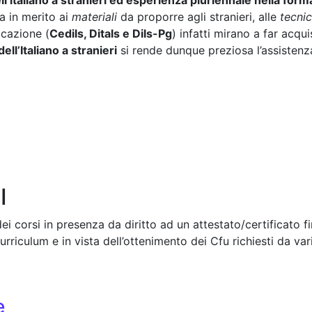
ll’italiano a stranieri ed esperienza pluriennale nella forma
 in merito ai
materiali
da proporre agli stranieri, alle
tecnic
icazione (
Cedils, Ditals e Dils-Pg
) infatti mirano a far acqu
ell’Italiano a stranieri
si rende dunque preziosa l’assistenz
I
dei corsi in presenza da diritto ad un attestato/certificato 
Curriculum e in vista dell’ottenimento dei Cfu richiesti da var
e