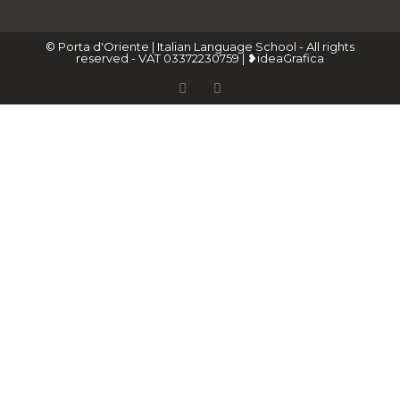
© Porta d'Oriente | Italian Language School - All rights
reserved - VAT 03372230759 | ❥ideaGrafica