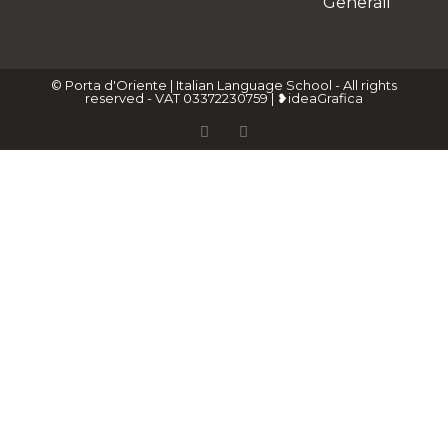
Generali
© Porta d'Oriente | Italian Language School - All rights
reserved - VAT 03372230759 | ❥ideaGrafica