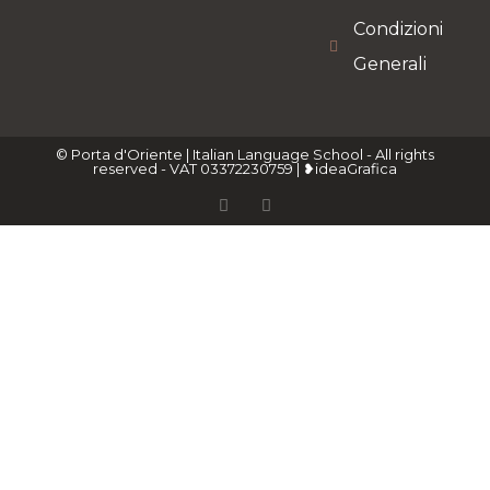
Condizioni
Generali
© Porta d'Oriente | Italian Language School - All rights
reserved - VAT 03372230759 | ❥ideaGrafica