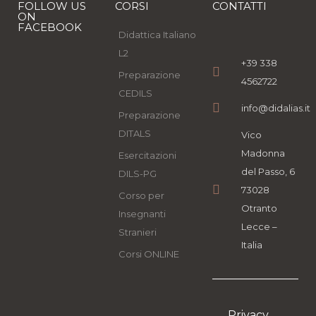
FOLLOW US
CORSI
CONTATTI
ON
FACEBOOK
Didattica Italiano
L2
+39 338
Preparazione
4562722
CEDILS
info@didalias.it
Preparazione
DITALS
Vico
Madonna
Esercitazioni
del Passo, 6
DILS-PG
73028
Corso per
Otranto
Insegnanti
Lecce –
Stranieri
Italia
Corsi ONLINE
Privacy